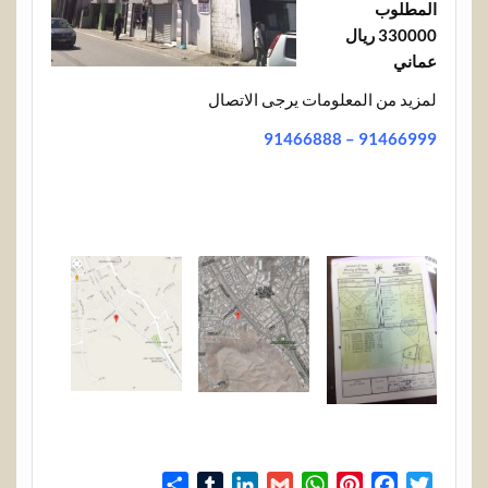
المطلوب
330000 ريال
عماني
لمزيد من المعلومات يرجى الاتصال
91466999 – 91466888
S
T
L
G
W
P
F
T