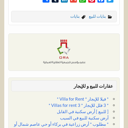
h
u
i
m
h
i
a
w
a
m
n
a
a
n
c
i
بنايات للبيع
بنايات
r
b
k
i
t
t
e
t
e
l
e
l
s
e
b
t
r
d
A
r
o
e
I
p
e
o
r
n
p
s
k
t
عقارات للبيع و للإيجار
* فيلا للإيجار * Villa for Rent *
* 3 فلل للإيجار * 3 Villas for rent *
[ للبيع ] أرض سكنية في القابل
أرض سكنية للبيع في السيب
* مطلوب * أرض زراعية في بركاء أو حي عاصم شمال أو