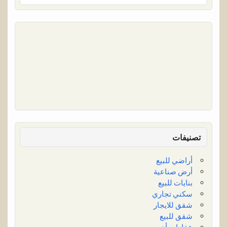
تصنيفات
أراضي للبيع
أرض صناعية
بنايات للبيع
سكني تجاري
شقق للايجار
شقق للبيع