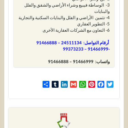
3- الوساطة فيبيع وشراء الأراضي والشقق والفلل
والبنايات
4- تثمين الأراضي و الفلل والبنايات السكنية والتجارية
5- التطوير العقاري
6- التعاون مع الشركات العقارية الأخرى
أرقام التواصل: 24511134 – 91466888
-91466999 – 99373233
واتساب: 91466999 – 91466888
S
T
L
G
W
P
F
T
h
u
i
m
h
i
a
w
a
m
n
a
a
n
c
i
r
b
k
i
t
t
e
t
e
l
e
l
s
e
b
t
r
d
A
r
o
e
I
p
e
o
r