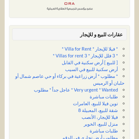
n
p
s
k
t
عقارات للبيع و للإيجار
* فيلا للإيجار * Villa for Rent *
* 3 فلل للإيجار * 3 Villas for rent *
[ للبيع ] أرض سكنية في القابل
أرض سكنية للبيع في السيب
* مطلوب * أرض زراعية في بركاء أو حي عاصم شمال أو
حلبان أو الرميس
Very urgent * Wanted * عاجل جداً * مطلوب
طلبات مباشرة
توين فيلا للبيع، العامرات
شقة للبيع، المعبيلة 8
فيلا للإيجار، الأنصب
منزل للبيع، الخوير
طلبات مباشرة
مطلوب أرض تجاري في الدقم