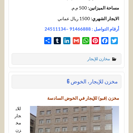
مساحة الميزانين:
500 م.م.
الايجار الشهري:
1500 ريال عماني
أرقام التواصل : 91466888 –24511134
S
T
L
G
W
P
F
T
h
u
i
m
h
i
a
w
a
m
n
a
a
n
c
i
مخازن للإيجار
r
b
k
i
t
t
e
t
e
l
e
l
s
e
b
t
r
d
A
r
o
e
مخزن للإيجار، الخوض 6
I
p
e
o
r
n
p
s
k
t
مخزن (قبو) للإيجار في الخوض السادسة
للاي
جار
مخ
زن