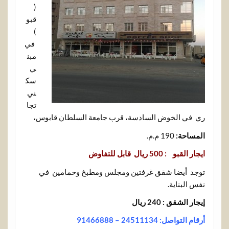
(
قبو
)
في
مبن
ي
سك
ني
تجا
ري في الخوض السادسة، قرب جامعة السلطان قابوس،
المساحة:
190 م.م.
ايجار القبو : 500 ريال قابل للتفاوض
توجد أيضا شقق غرفتين ومجلس ومطبخ وحمامين في
نفس البناية.
إيجار الشقق : 240 ريال
أرقام التواصل: 24511134 – 91466888