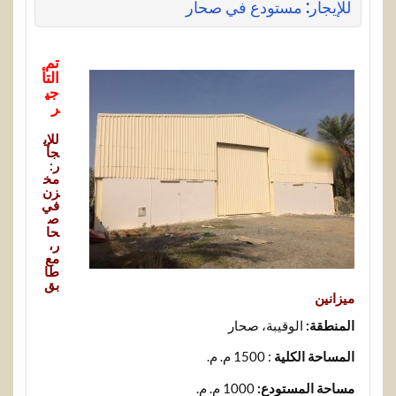
للإيجار: مستودع في صحار
تم
التأ
جي
ر
للإي
جا
ر:
مخ
زن
في
ص
حا
ر،
مع
طا
بق
ميزانين
المنطقة:
الوقيبة، صحار
المساحة الكلية
: 1500 م. م.
مساحة المستودع:
1000 م. م.