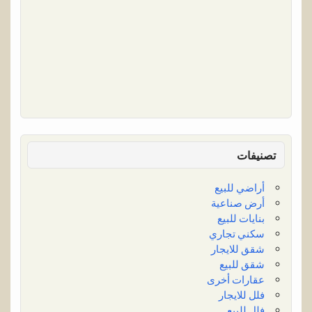
تصنيفات
أراضي للبيع
أرض صناعية
بنايات للبيع
سكني تجاري
شقق للايجار
شقق للبيع
عقارات أخرى
فلل للايجار
فلل للبيع