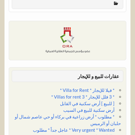
r
b
k
i
t
t
e
t
e
l
e
l
s
e
b
t
r
d
A
r
o
e
I
p
e
o
r
n
p
s
k
t
عقارات للبيع و للإيجار
* فيلا للإيجار * Villa for Rent *
* 3 فلل للإيجار * 3 Villas for rent *
[ للبيع ] أرض سكنية في القابل
أرض سكنية للبيع في السيب
* مطلوب * أرض زراعية في بركاء أو حي عاصم شمال أو
حلبان أو الرميس
Very urgent * Wanted * عاجل جداً * مطلوب