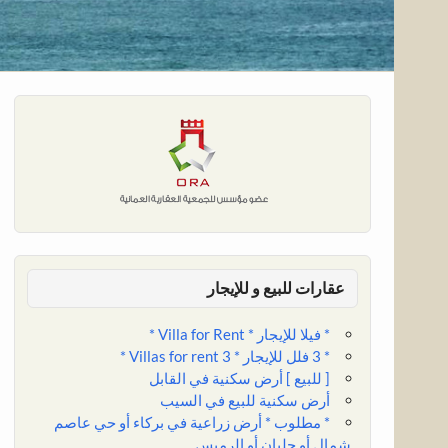
عقارات للبيع و للإيجار
* فيلا للإيجار * Villa for Rent *
* 3 فلل للإيجار * 3 Villas for rent *
[ للبيع ] أرض سكنية في القابل
أرض سكنية للبيع في السيب
* مطلوب * أرض زراعية في بركاء أو حي عاصم
شمال أو حلبان أو الرميس