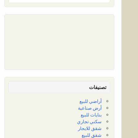
تصنيفات
أراضي للبيع
أرض صناعية
بنايات للبيع
سكني تجاري
شقق للايجار
شقق للبيع