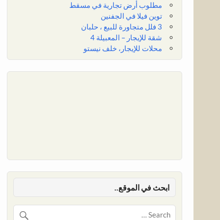
مطلوب أرض تجارية في مسقط
توين فيلا في الجفنين
3 فلل متجاورة للبيع ، حلبان
شقة للإيجار – المعبيلة 4
محلات للإيجار، خلف نيستو
ابحث في الموقع..