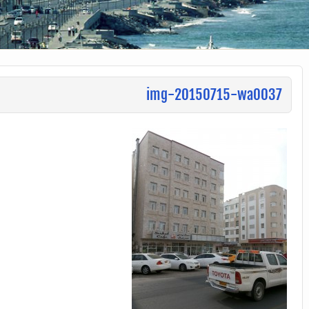
img-20150715-wa0037