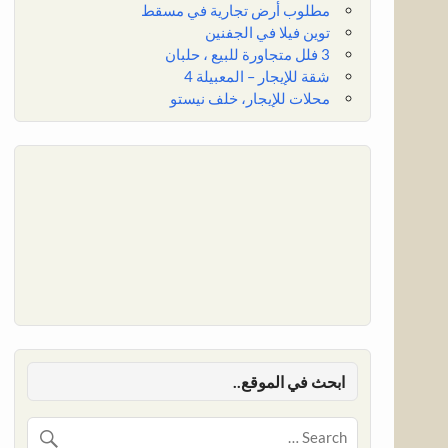
مطلوب أرض تجارية في مسقط
توين فيلا في الجفنين
3 فلل متجاورة للبيع ، حلبان
شقة للإيجار – المعبيلة 4
محلات للإيجار، خلف نيستو
ابحث في الموقع..