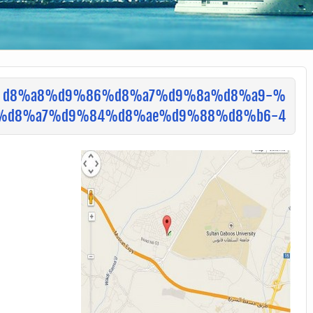
%d8%a8%d9%86%d8%a7%d9%8a%d8%a9-
%d8%a7%d9%84%d8%ae%d9%88%d8%b6-4