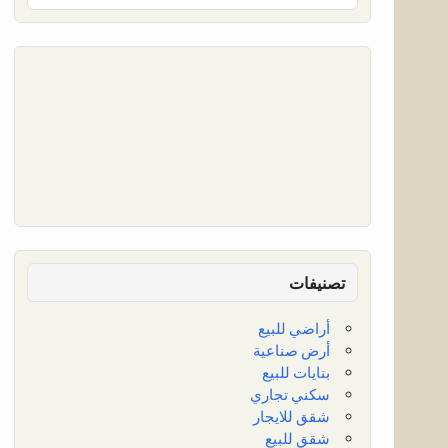
تصنيفات
أراضي للبيع
أرض صناعية
بنايات للبيع
سكني تجاري
شقق للايجار
شقق للبيع