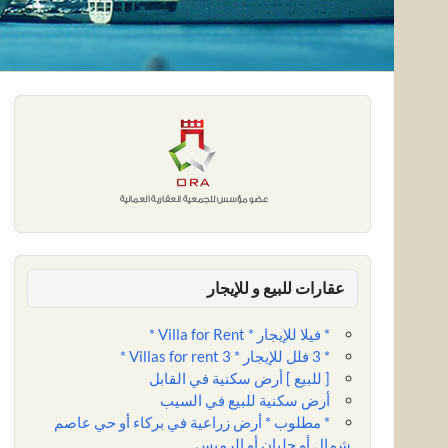
عقارات للبيع و للإيجار
* فيلا للإيجار * Villa for Rent *
* 3 فلل للإيجار * 3 Villas for rent *
[ للبيع ] أرض سكنية في القابل
أرض سكنية للبيع في السيب
* مطلوب * أرض زراعية في بركاء أو حي عاصم
شمال أو حلبان أو الرميس