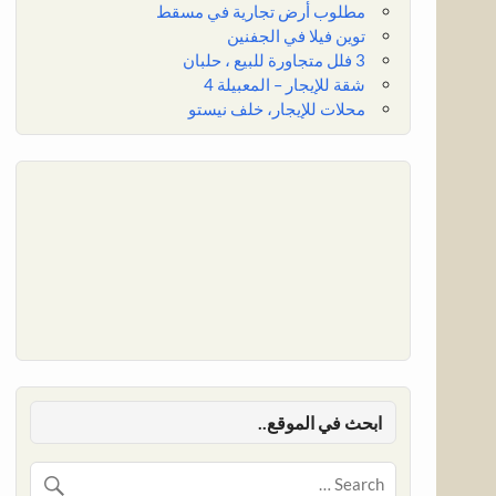
مطلوب أرض تجارية في مسقط
توين فيلا في الجفنين
3 فلل متجاورة للبيع ، حلبان
شقة للإيجار – المعبيلة 4
محلات للإيجار، خلف نيستو
ابحث في الموقع..