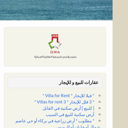
عقارات للبيع و للإيجار
* فيلا للإيجار * Villa for Rent *
* 3 فلل للإيجار * 3 Villas for rent *
[ للبيع ] أرض سكنية في القابل
أرض سكنية للبيع في السيب
* مطلوب * أرض زراعية في بركاء أو حي عاصم
شمال أو حلبان أو الرميس