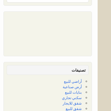
تصنيفات
أراضي للبيع
أرض صناعية
بنايات للبيع
سكني تجاري
شقق للايجار
شقق للبيع