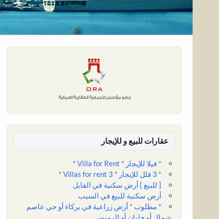
عقارات للبيع و للإيجار
* فيلا للإيجار * Villa for Rent *
* 3 فلل للإيجار * 3 Villas for rent *
[ للبيع ] أرض سكنية في القابل
أرض سكنية للبيع في السيب
* مطلوب * أرض زراعية في بركاء أو حي عاصم
شمال أو حلبان أو الرميس