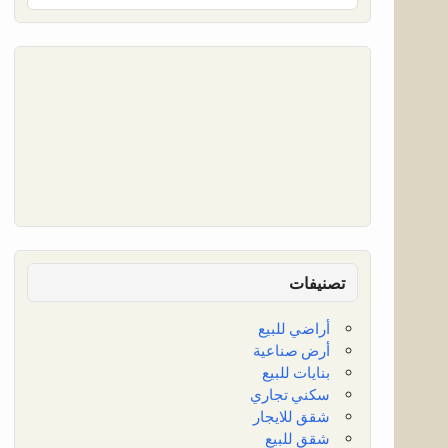
تصنيفات
أراضي للبيع
أرض صناعية
بنايات للبيع
سكني تجاري
شقق للايجار
شقق للبيع