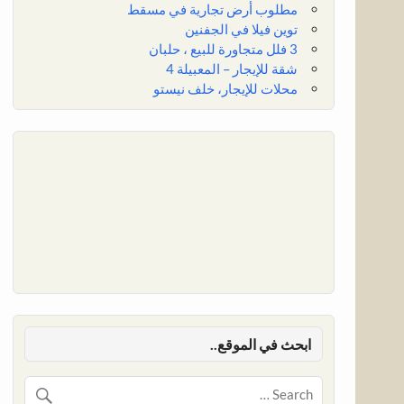
مطلوب أرض تجارية في مسقط
توين فيلا في الجفنين
3 فلل متجاورة للبيع ، حلبان
شقة للإيجار – المعبيلة 4
محلات للإيجار، خلف نيستو
ابحث في الموقع..