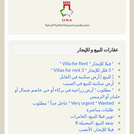
I
p
e
o
r
n
p
s
k
t
عقارات للبيع و للإيجار
* فيلا للإيجار * Villa for Rent *
* 3 فلل للإيجار * 3 Villas for rent *
[ للبيع ] أرض سكنية في القابل
أرض سكنية للبيع في السيب
* مطلوب * أرض زراعية في بركاء أو حي عاصم شمال أو
حلبان أو الرميس
Very urgent * Wanted * عاجل جداً * مطلوب
طلبات مباشرة
توين فيلا للبيع، العامرات
شقة للبيع، المعبيلة 8
فيلا للإيجار، الأنصب