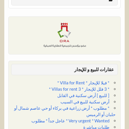
r
b
k
i
t
t
e
t
e
l
e
l
s
e
b
t
r
d
A
r
o
e
I
p
e
o
r
n
p
s
k
t
عقارات للبيع و للإيجار
* فيلا للإيجار * Villa for Rent *
* 3 فلل للإيجار * 3 Villas for rent *
[ للبيع ] أرض سكنية في القابل
أرض سكنية للبيع في السيب
* مطلوب * أرض زراعية في بركاء أو حي عاصم شمال أو
حلبان أو الرميس
Very urgent * Wanted * عاجل جداً * مطلوب
طلبات مباشرة