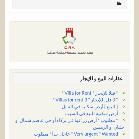
r
b
k
i
t
t
e
t
e
l
e
l
s
e
b
t
r
d
A
r
o
e
I
p
e
o
r
n
p
s
k
t
عقارات للبيع و للإيجار
* فيلا للإيجار * Villa for Rent *
* 3 فلل للإيجار * 3 Villas for rent *
[ للبيع ] أرض سكنية في القابل
أرض سكنية للبيع في السيب
* مطلوب * أرض زراعية في بركاء أو حي عاصم شمال أو
حلبان أو الرميس
Very urgent * Wanted * عاجل جداً * مطلوب