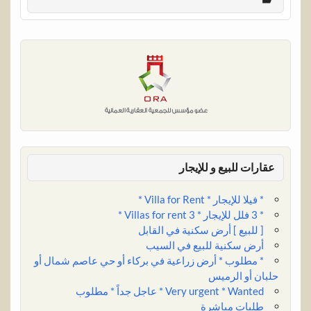
r
b
k
i
t
t
e
t
e
l
e
l
s
e
b
t
r
d
A
r
o
e
I
p
e
o
r
n
p
s
k
t
عقارات للبيع و للإيجار
* فيلا للإيجار * Villa for Rent *
* 3 فلل للإيجار * 3 Villas for rent *
[ للبيع ] أرض سكنية في القابل
أرض سكنية للبيع في السيب
* مطلوب * أرض زراعية في بركاء أو حي عاصم شمال أو
حلبان أو الرميس
Very urgent * Wanted * عاجل جداً * مطلوب
طلبات مباشرة