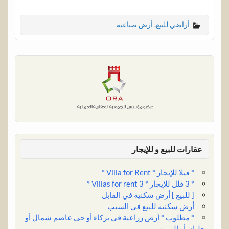
h
u
i
m
h
i
a
w
a
m
n
a
a
n
c
i
أراضي للبيع
,
أرض صناعية
r
b
k
i
t
t
e
t
e
l
e
l
s
e
b
t
r
d
A
r
o
e
I
p
e
o
r
n
p
s
k
t
عقارات للبيع و للإيجار
* فيلا للإيجار * Villa for Rent *
* 3 فلل للإيجار * 3 Villas for rent *
[ للبيع ] أرض سكنية في القابل
أرض سكنية للبيع في السيب
* مطلوب * أرض زراعية في بركاء أو حي عاصم شمال أو
حلبان أو الرميس