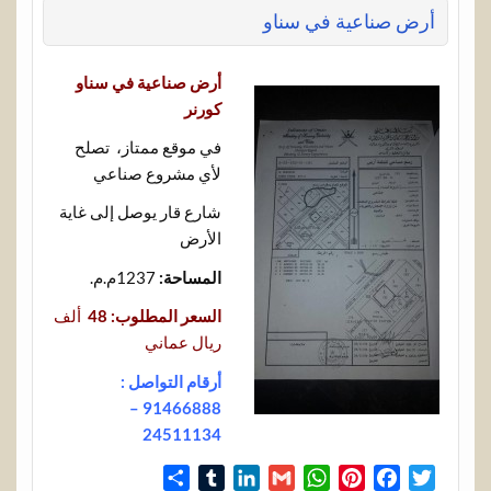
أرض صناعية في سناو
أرض صناعية في سناو
كورنر
في موقع ممتاز، تصلح
لأي مشروع صناعي
شارع قار يوصل إلى غاية
الأرض
المساحة:
1237م.م.
السعر المطلوب:
48
ألف
ريال عماني
أرقام التواصل :
91466888 –
24511134
S
T
L
G
W
P
F
T